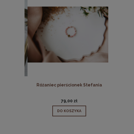
 Rita
Różaniec pierścionek Stefania
Różani
79,00 zł
DO KOSZYKA