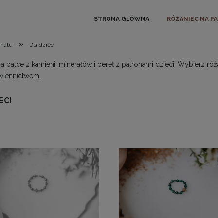
STRONA GŁÓWNA
RÓŻANIEC NA P
»
onatu
Dla dzieci
a palce z kamieni, minerałów i pereł z patronami dzieci. Wybierz ró
wiennictwem.
ECI