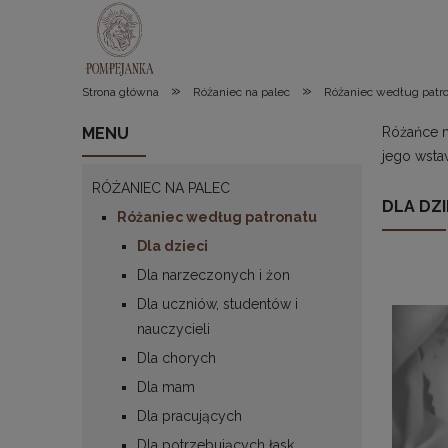
»
»
Strona główna
Różaniec na palec
Różaniec według patr
MENU
Różańce n
jego wsta
RÓŻANIEC NA PALEC
DLA DZI
Różaniec według patronatu
Dla dzieci
Dla narzeczonych i żon
Dla uczniów, studentów i
nauczycieli
Dla chorych
Dla mam
Dla pracujących
Dla potrzebujących łask