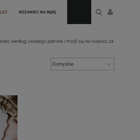
ALEC
RÓŻANIEC NA RĘKĘ
żaniec według świętego patrona i módl się na różańcu za