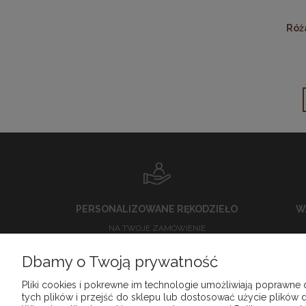
Róż
PERSONALIZOWANE RĘKODZIEŁO
W
NA TWOJE ZAMÓWIENIE
Dbamy o Twoją prywatność
FIRMA
Pliki cookies i pokrewne im technologie umożliwiają poprawne
tych plików i przejść do sklepu lub dostosować użycie plików d