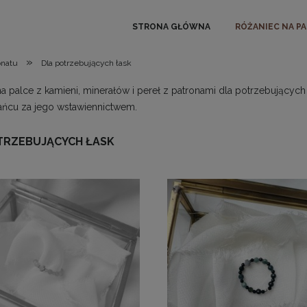
STRONA GŁÓWNA
RÓŻANIEC NA P
»
onatu
Dla potrzebujących łask
a palce z kamieni, minerałów i pereł z patronami dla potrzebujących
żańcu za jego wstawiennictwem.
TRZEBUJĄCYCH ŁASK