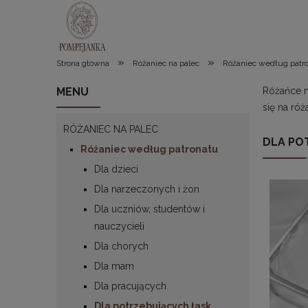
»
»
Strona główna
Różaniec na palec
Różaniec według patr
MENU
Różańce n
się na ró
RÓŻANIEC NA PALEC
DLA PO
Różaniec według patronatu
Dla dzieci
Dla narzeczonych i żon
Dla uczniów, studentów i
nauczycieli
Dla chorych
Dla mam
Dla pracujących
Dla potrzebujących łask