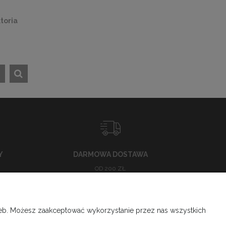
toria
Y
DARMOWA DOSTAWA
OD 200 ZŁ
ZAKUPY
rzeb. Możesz zaakceptować wykorzystanie przez nas wszystkich