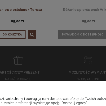
aniec pierścionek Teresa
Różaniec pierścionek Wik
89,00 zł
89,00 zł
DO KOSZYKA
POWIADOM O DOSTĘPNOŚCI
ARTOŚCIOWY PREZENT
MOŻLIWOŚĆ WYMIAN
NA KAŻDĄ OKAZJĘ
W CIĄGU 14 DNI
 działanie strony i pomagają nam dostosować ofertę do Twoich pot
o swoich preferencji, wybierając opcję "Dostosuj zgody".