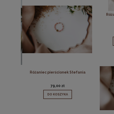
Róża
 Rita
Różaniec pierścionek Stefania
Różani
79,00 zł
DO KOSZYKA