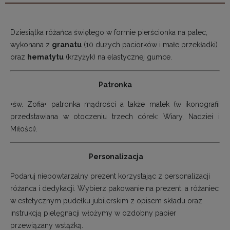
Dziesiątka różańca świętego w formie pierścionka na palec,
wykonana z
granat
u
(10 dużych paciorków i małe przekładki)
oraz
hematytu
(krzyżyk) na elastycznej gumce.
Patronka
•św. Zofia• patronka mądrości a także matek (w ikonografii
przedstawiana w otoczeniu trzech córek: Wiary, Nadziei i
Miłości).
Personalizacja
Podaruj niepowtarzalny prezent korzystając z personalizacji
różańca i dedykacji. Wybierz pakowanie na prezent, a różaniec
w estetycznym pudełku jubilerskim z opisem składu oraz
instrukcją pielęgnacji włożymy w ozdobny papier
przewiązany wstążką.